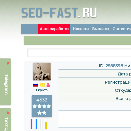
Авто-заработок
Новости
Выплаты
Статисти
ID:
2588398
Ни
Дата 
Telegram
Регистрация:
Откуда
Скрыто
Всего 
4532