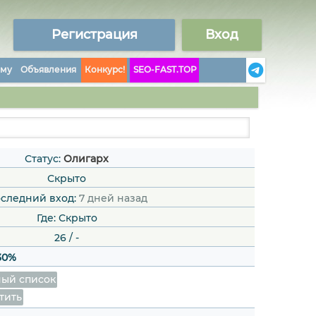
Регистрация
Вход
аму
Объявления
Конкурс!
SEO-FAST.TOP
Статус:
Олигарх
Скрыто
следний вход:
7 дней назад
Где: Скрыто
26
/
-
30%
ый список
тить