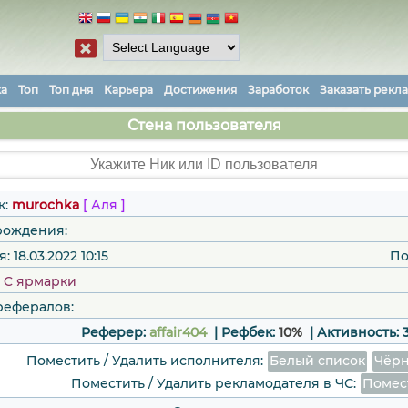
ка
Топ
Топ дня
Карьера
Достижения
Заработок
Заказать рекл
Стена пользователя
к:
murochka
[ Аля ]
рождения:
 18.03.2022 10:15
По
:
C ярмарки
рефералов:
Реферер:
affair404
| Рефбек:
10%
|
Активность:
Поместить / Удалить исполнителя:
Белый список
Чёрн
Поместить / Удалить рекламодателя в ЧС:
Помес