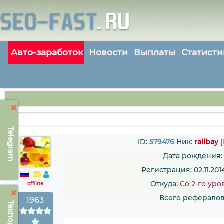
Авто-заработок
Новости
Выплаты
Статисти
Telegram
ID:
579476
Ник:
railbay
Дата рождения:
Регистрация: 02.11.2014
Откуда:
Со 2-го уро
offline
Всего рефералов
1963