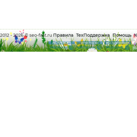
2012 - 2026 © seo-fast.ru
Правила
ТехПоддержка
Помощь
К