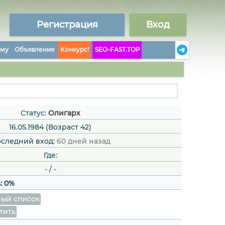
Регистрация
Вход
аму
Объявления
Конкурс!
SEO-FAST.TOP
Статус:
Олигарх
16.05.1984 (Возраст 42)
следний вход:
60 дней назад
Где:
-
/
-
:
0%
ый список
тить