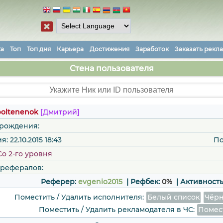
ка
Топ
Топ дня
Карьера
Достижения
Заработок
Заказать рекл
Стена пользователя
oltenenok
[Дмитрий]
 рождения:
: 22.10.2015 18:43
По
Со 2-го уровня
 рефералов:
Реферер:
evgenio2015
| Рефбек:
0%
|
Активность
Поместить / Удалить исполнителя:
Белый список
Чёрн
Поместить / Удалить рекламодателя в ЧС:
Помес