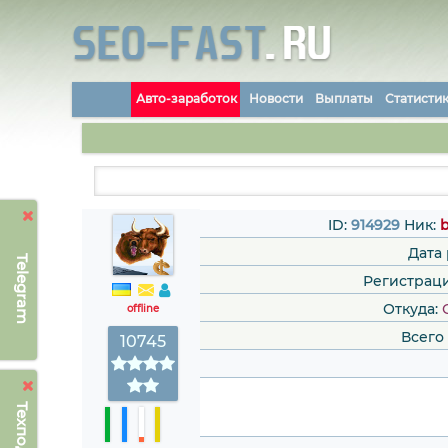
Авто-заработок
Новости
Выплаты
Статисти
ID:
914929
Ник:
b
Дата
Telegram
Регистрация
Откуда:
offline
Всего
10745