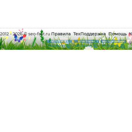
2012 - 2026 © seo-fast.ru
Правила
ТехПоддержка
Помощь
К