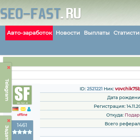
Авто-заработок
Новости
Выплаты
Статисти
Telegram
ID:
2521221
Ник:
vovchik75
Дата рождени
Регистрация: 14.11.20
Откуда:
Подар
offline
Всего реферал
1461