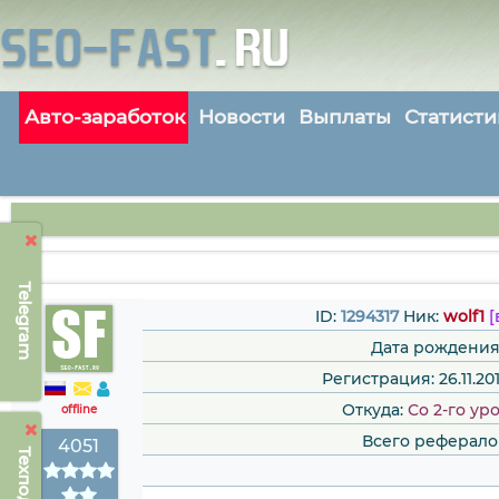
Авто-заработок
Новости
Выплаты
Статисти
Telegram
ID:
1294317
Ник:
wolf1
[
Дата рождения
Регистрация: 26.11.201
Откуда:
Со 2-го ур
offline
Всего реферало
4051