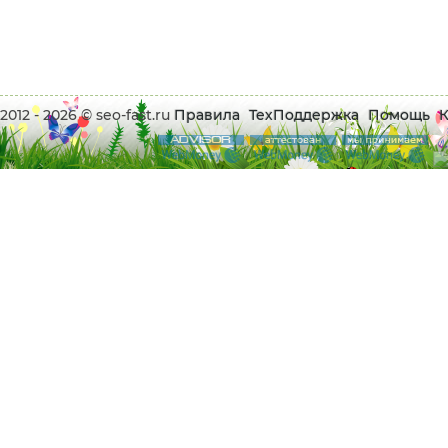
2012 - 2026 © seo-fast.ru
Правила
ТехПоддержка
Помощь
К