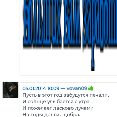
05.01.2014 10:09 —
vovan09
Пусть в этот год забудутся печали,
И солнце улыбается с утра,
И пожелает ласково лучами
На годы долгие добра.