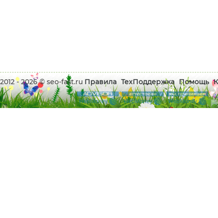
2012 - 2026 © seo-fast.ru
Правила
ТехПоддержка
Помощь
К