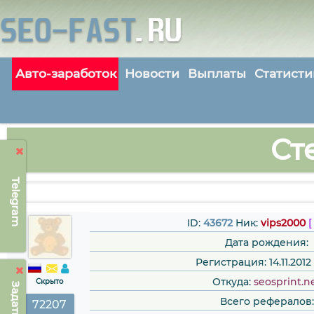
Авто-заработок
Новости
Выплаты
Статисти
Ст
Telegram
ID:
43672
Ник:
vips2000
[
Дата рождения:
Регистрация: 14.11.2012 
Откуда:
seosprint.n
Скрыто
Всего рефералов:
72207